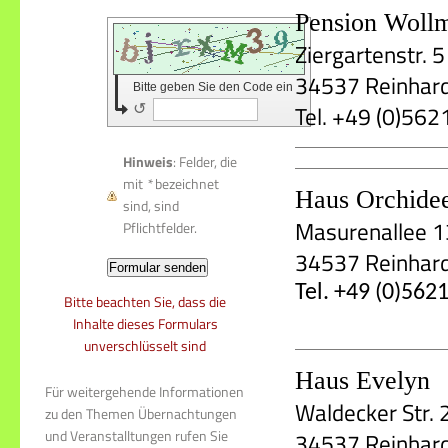
Pension Wollm
Ziergartenstr. 5
34537 Reinhar
Bitte geben Sie den Code ein
Tel. +49 (0)562
↺
Hinweis
: Felder, die
mit
*
bezeichnet
Haus Orchide
sind, sind
Masurenallee 1
Pflichtfelder.
34537 Reinhar
Tel. +49 (0)562
Bitte beachten Sie, dass die
Inhalte dieses Formulars
unverschlüsselt sind
Haus Evelyn
Für weitergehende Informationen
Waldecker Str. 
zu den Themen Übernachtungen
und Veranstalltungen rufen Sie
34537 Reinhar