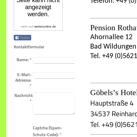
Telefon: +49 (
Pension Roth
mehr auf
wetteronline.de
Ahornallee 12
Teilen
Bad Wildungen
Kontaktformular
Tel. +49 (0)562
Name:
*
E-Mail-
Adresse:
*
Göbels’s Hote
Nachricht:
Hauptstraße 4
*
34537 Reinhar
Tel. +49 (0)56
Captcha (Spam-
Schutz-Code): *