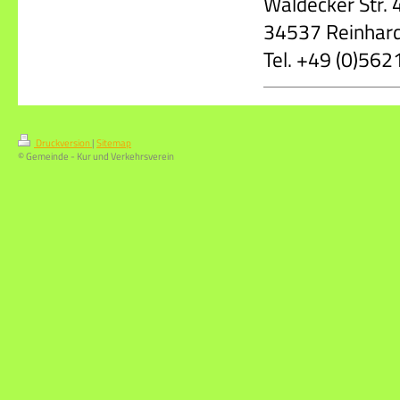
Waldecker Str. 
34537 Reinhar
Tel. +49 (0)56
Druckversion
|
Sitemap
© Gemeinde - Kur und Verkehrsverein